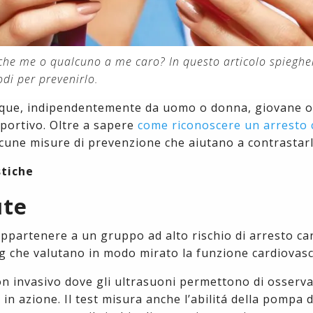
nche me o qualcuno a me caro? In questo articolo spieghe
di per prevenirlo.
unque, indipendentemente da uomo o donna, giovane o
portivo. Oltre a sapere
come riconoscere un arresto 
lcune misure di prevenzione che aiutano a contrastarl
stiche
ute
ppartenere a un gruppo ad alto rischio di arresto ca
ng che valutano in modo mirato la funzione cardiovasc
 invasivo dove gli ultrasuoni permettono di osserv
 in azione. Il test misura anche l’abilitá della pompa 