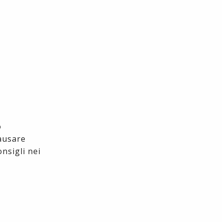
o
causare
onsigli nei