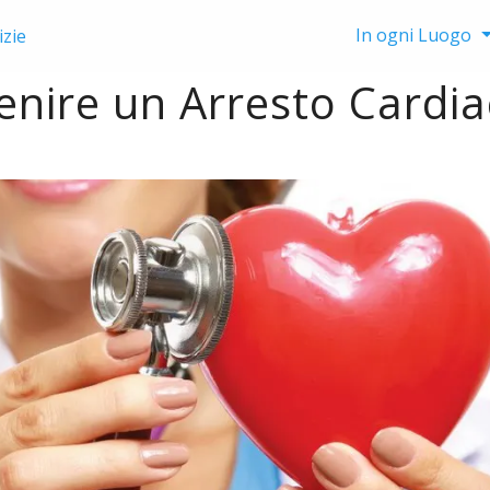
In ogni Luogo
izie
venire un Arresto Cardi