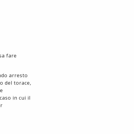
sa fare
ondo arresto
o del torace,
he
aso in cui il
er