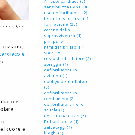
Arresto cardiaco (5)
sensibilizzazione (30)
uso defibrillatore (2)
tecniche soccorso (5)
formazione (23)
remo chi è
catena della
sopravvivenza (1)
philips (5)
 anziano,
ritmi defibrillabili (1)
sport (8)
cardiaco e
costo defibrillatore (5)
o.
spiaggia (1)
defibrillatore in
azienda (1)
obbligo defibrillatore
(5)
defibrillatore in
condominio (2)
rdiaco è
defibrillatore nelle
olare:
scuole (1)
decreto Balduzzi (6)
are
Defibrillatore (1)
salvataggi (1)
del cuore e
luoghi (1)