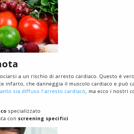
nota
ciarsi a un rischio di arresto cardiaco. Questo è ver
te infarto, che danneggia il muscolo cardiaco e può 
anto sia diffuso l'arresto cardiaco
, ma ecco i nostri c
ico
specializzato
ata con
screening specifici