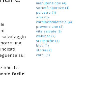
manutenzione (4)
società sportive (1)
palestre (1)
arresto
cardiocircolatorio (4)
lle
prevenzione (2)
oni
vite salvate (3)
webinar (2)
i salvataggio
statistiche (3)
vincere una
blsd (1)
indicati
storia (7)
nseguenze sul
corsi (1)
zione. La
amente
facile
: