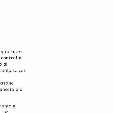
soprattutto
i controllo
,
o di
 contatto con
possono
 ancora più
pronto a
o, un