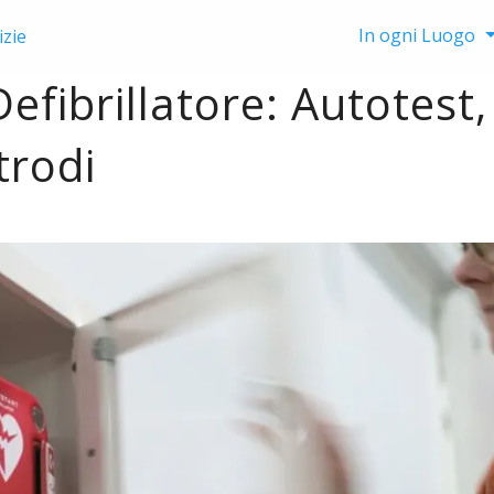
In ogni Luogo
izie
fibrillatore: Autotest,
trodi