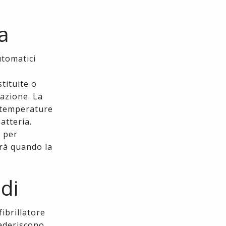
a
utomatici
tituite o
lazione. La
e temperature
atteria.
a per
erà quando la
di
ibrillatore
 aderiscono