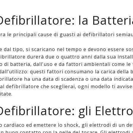
fibrillatore: la Batteri
ra le principali cause di guasti ai defibrillatori semia
 dal tipo, si scaricano nel tempo e devono essere sos
fibrillatore durerà due o quattro anni dalla sua instal
o di batteria, dall'uso e da fattori ambientali come l
ll’utilizzo: questi fattori consumano la carica della b
brillatore ha una data di scadenza o una data indicat
l defibrillatore che sceglierai, ogni modello ti avvis
itate.
ibrillatore: gli Elettro
 cardiaco ed emettere lo shock, gli elettrodi di un def
buon contatto con la pelle del torace. Gli elettrodi