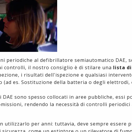
oni periodiche al defibrillatore semiautomatico DAE, 
 controlli, il nostro consiglio è di stilare una
lista d
ezione, i risultati dell'ispezione e qualsiasi intervent
(ad es. Sostituzione della batteria o degli elettrodi,
ci DAE sono spesso collocati in aree pubbliche, essi 
issioni, rendendo la necessità di controlli periodici
on utilizzarlo per anni: tuttavia, deve sempre essere 
 sicurezza, come un estintore o un rilevatore di fum