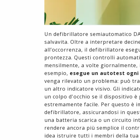
Un defibrillatore semiautomatico DAE
salvavita. Oltre a interpretare decin
all’occorrenza, il defibrillatore eseg
prontezza. Questi controlli automati
mensilmente, a volte giornalmente, i
esempio,
esegue un autotest ogni
venga rilevato un problema: può tra
un altro indicatore visivo. Gli indica
un colpo d'occhio se il dispositivo 
estremamente facile. Per questo è im
defibrillatore, assicurandosi in qu
una batteria scarica o un circuito i
rendere ancora più semplice il cont
idea istruire tutti i membri della t