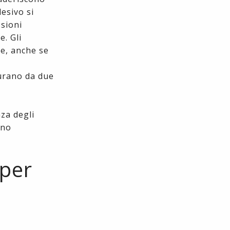
desivo si
ssioni
e. Gli
te, anche se
durano da due
nza degli
ono
 per