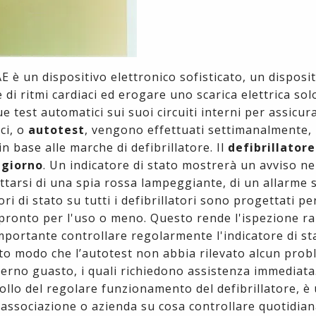
 è un dispositivo elettronico sofisticato, un disposit
e di ritmi cardiaci ed erogare uno scarica elettrica sol
ue test automatici sui suoi circuiti interni per assicur
ci, o
autotest
, vengono effettuati settimanalmente,
n base alle marche di defibrillatore. Il
defibrillatore
 giorno
. Un indicatore di stato mostrerà un avviso nel
ttarsi di una spia rossa lampeggiante, di un allarme 
tori di stato su tutti i defibrillatori sono progettati p
è pronto per l'uso o meno. Questo rende l'ispezione r
portante controllare regolarmente l'indicatore di st
esto modo che l’autotest non abbia rilevato alcun pro
nterno guasto, i quali richiedono assistenza immediata
rollo del regolare funzionamento del defibrillatore, 
ua associazione o azienda su cosa controllare quotidi