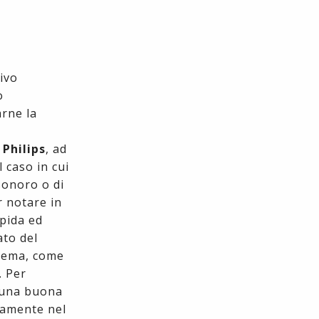
ivo
o
arne la
 Philips
, ad
 caso in cui
sonoro o di
er notare in
apida ed
ato del
blema, come
. Per
è una buona
anamente nel