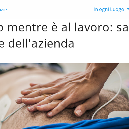
In ogni Luogo
izie
o mentre è al lavoro: s
re dell'azienda