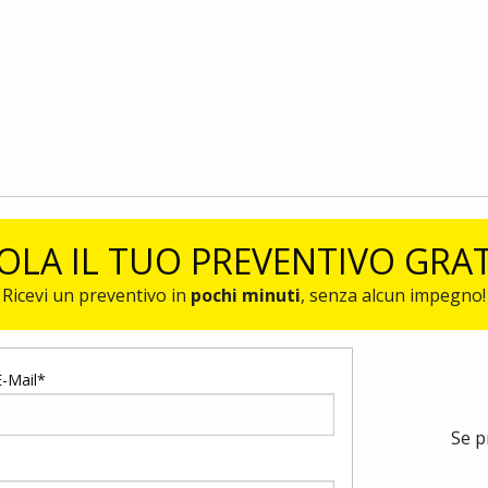
OLA IL TUO PREVENTIVO GRA
Ricevi un preventivo in
pochi minuti
, senza alcun impegno!
E-Mail*
Se p