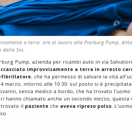
visamente a terra: era al lavoro alla Pierburg Pump, ditt
 dalla Svs.
burg Pump, azienda per ricambi auto in via Salvator
 accasciato improvvisamente a terra in arresto car
efibrillatore
, che ha permesso di salvare la vita all’u
4 marzo, intorno alle 10.30: sul posto si è precipitata
iovanni, senza medico a bordo, che ha trovato l’uomo
itari hanno chiamato anche un secondo mezzo, questa v
trovato il
paziente
che
aveva ripreso polso
. L’uom
so.