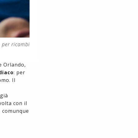
a per ricambi
e Orlando,
diaco
: per
omo. Il
 già
olta con il
o comunque