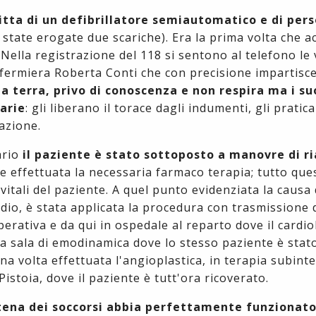
tta di un defibrillatore semiautomatico e di per
state erogate due scariche). Era la prima volta che a
 Nella registrazione del 118 si sentono al telefono le 
infermiera Roberta Conti che con precisione impartisce
 a terra, privo di conoscenza e non respira ma i su
arie
: gli liberano il torace dagli indumenti, gli pratica
lazione.
ario
il paziente è stato sottoposto a manovre di 
lte effettuata la necessaria farmaco terapia; tutto que
vitali del paziente. A quel punto evidenziata la causa 
rdio, è stata applicata la procedura con trasmissione 
erativa e da qui in ospedale al reparto dove il cardio
la sala di emodinamica dove lo stesso paziente è stat
na volta effettuata l'angioplastica, in terapia subinte
Pistoia, dove il paziente è tutt'ora ricoverato.
tena dei soccorsi abbia perfettamente funzionato 