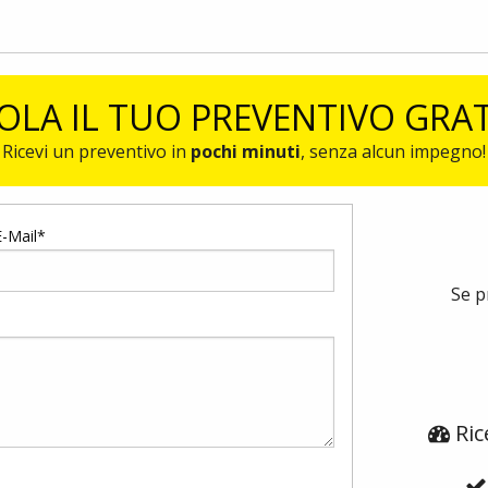
OLA IL TUO PREVENTIVO GRA
Ricevi un preventivo in
pochi minuti
, senza alcun impegno!
E-Mail*
Se p
Ric