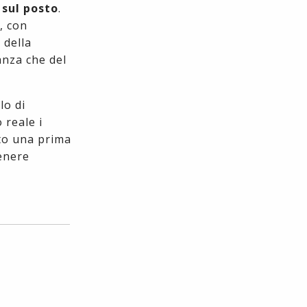
 sul posto
.
, con
 della
anza che del
lo di
 reale i
ito una prima
tenere