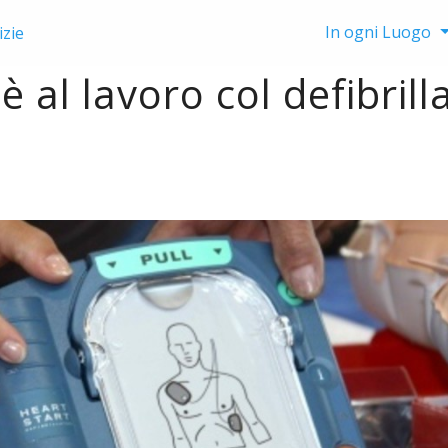
In ogni Luogo
izie
 al lavoro col defibrill