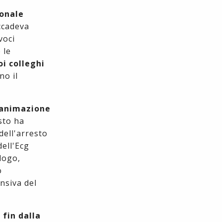
sonale
ccadeva
voci
 le
oi colleghi
no il
rianimazione
sto ha
dell'arresto
dell'Ecg
logo,
o
nsiva del
fin dalla