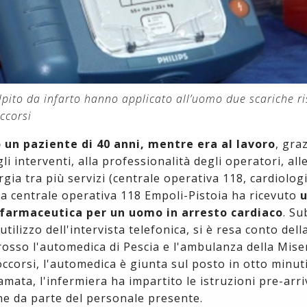
lpito da infarto hanno applicato all’uomo due scariche ri
ccorsi
o un paziente di 40 anni, mentre era al lavoro
, graz
i interventi, alla professionalità degli operatori, all
gia tra più servizi (centrale operativa 118, cardiologi
La centrale operativa 118 Empoli-Pistoia ha ricevuto
a farmaceutica per un uomo in arresto cardiaco
. Su
tilizzo dell'intervista telefonica, si è resa conto dell
 rosso l'automedica di Pescia e l'ambulanza della Miser
occorsi, l'automedica è giunta sul posto in otto minut
amata, l'infermiera ha impartito le istruzioni pre-arr
ne da parte del personale presente.