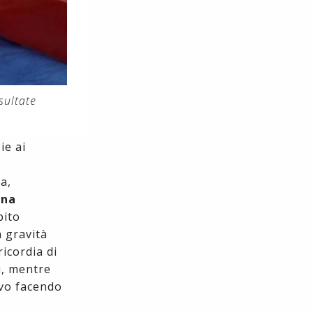
sultate
ie ai
e
a,
una
bito
a gravità
icordia di
i, mentre
ivo facendo